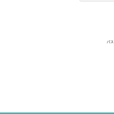
お見合い当日
パス
このログイン画面を