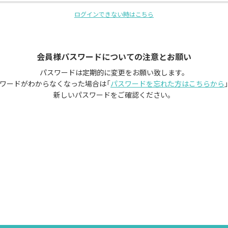
の緊急時にお相手と連絡が取りあえる緊急連絡ツールがご利用
ご自身とお相手のメールアドレス登録が必要になります。
ログインできない時はこちら
詳細はお知らせをご覧ください。
【プロフィール写真】
会員様パスワードについての注意とお願い
フォトジョイ月初特別キャンペーン実施中！
※毎月実施！月初は写真撮影いかがでしょうか！？
パスワードは定期的に変更をお願い致します。
詳細はお知らせをご覧ください！
ワードがわからなくなった場合は
「
パスワードを忘れた方はこちらから
新しいパスワードをご確認ください。
お見合い前々日確認メール機能がございます。
メールが届かない場合は、ご自身のアドレスの確認と
↓ info@nakodo.co.jp ↓
の指定受信設定をお願い致します。
★スマホでお使いの方へ★
「ホーム画面に追加」設定をすることで、他のアプリ同様スマ
できます。
「インフォメーション」に設定資料がございます。
★AIマッチング紹介使われてますか？★