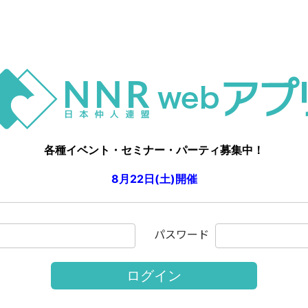
各種イベント・セミナー・パーティ募集中！
8月22日(土)開催
アニヴェルセル表参道にて大規模パーティ
9月19日(土)開催
パスワード
50歳-65歳中心🍂婚活パーティ
【お見合い当日の緊急連絡ツール】