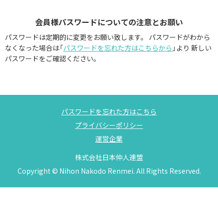
【プロフィール写真】
会員様パスワードについての注意とお願い
フォトジョイ月初特別キャンペーン実施中！
※毎月実施！月初は写真撮影いかがでしょうか！？
パスワードは定期的に変更をお願い致します。
パスワードがわから
詳細はお知らせをご覧ください！
なくなった場合は
「
パスワードを忘れた方はこちらから
」より
新しい
パスワードをご確認ください。
お見合い前々日確認メール機能がございます。
メールが届かない場合は、ご自身のアドレスの確認と
↓ info@nakodo.co.jp ↓
の指定受信設定をお願い致します。
パスワードを忘れた方はこちら
★スマホでお使いの方へ★
プライバシーポリシー
このログイン画面を「ホーム画面に追加」設定をすることで、
運営企業
他のアプリ同様スマホ画面にアイコン表示できます。
株式会社日本仲人連盟
「インフォメーション」に設定資料がございます。
Copyright © Nihon Nakodo Renmei. All Rights Reserved.
★AIマッチング紹介使われてますか？★
7
月に紹介希望の方は、6/25
前後までに
「希望条件」「価値観」の入力をお勧めします。
希望条件を入力されないと抽出されません。