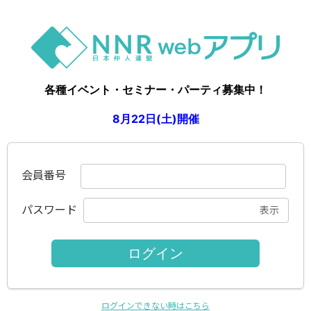
各種イベント・セミナー・パーティ募集中！
8月22日(土)開催
アニヴェルセル表参道にて大規模パーティ
9月19日(土)開催
会員番号
50歳-65歳中心🍂婚活パーティ
パスワード
表示
【お見合い当日の緊急連絡ツール】
お見合い当日の緊急時にお相手と連絡が取りあえる緊急連絡ツ
ールがご利用いただけます。
ご自身とお相手のメールアドレス登録が必要になります。
詳細はお知らせをご覧ください。
ログインできない時はこちら